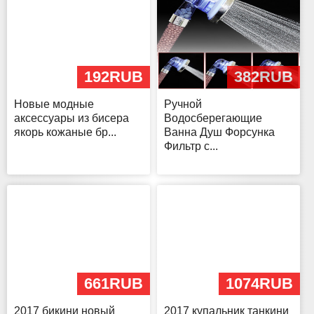
192RUB
382RUB
Новые модные
Ручной
аксессуары из бисера
Водосберегающие
якорь кожаные бр...
Ванна Душ Форсунка
Фильтр с...
661RUB
1074RUB
2017 бикини новый
2017 купальник танкини