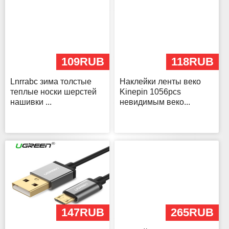
109RUB
118RUB
Lnrrabc зима толстые
Наклейки ленты веко
теплые носки шерстей
Kinepin 1056pcs
нашивки ...
невидимым веко...
147RUB
265RUB