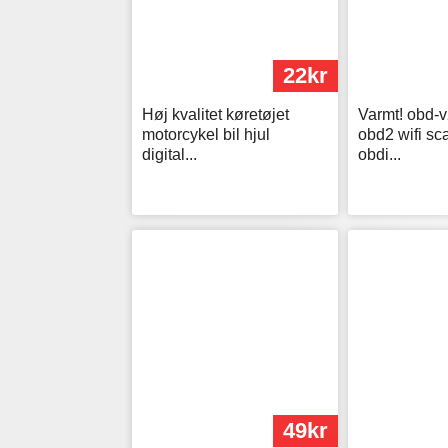
22kr
Høj kvalitet køretøjet
Varmt! obd-
motorcykel bil hjul
obd2 wifi sc
digital...
obdi...
49kr