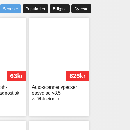
Seneste
Popularitet
Billigste
Dyreste
63kr
826kr
oth-
Auto-scanner vpecker
iagnostisk
easydiag v8.5
wifi/bluetooth ...