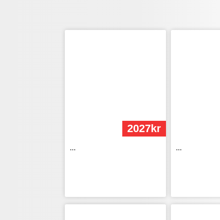
2027kr
...
...