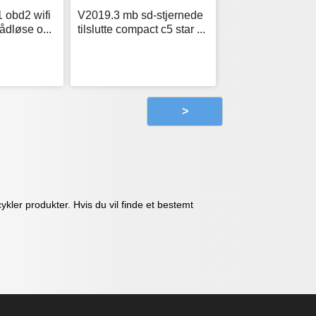
1 obd2 wifi
V2019.3 mb sd-stjernede
ådløse o...
tilslutte compact c5 star ...
>
kler produkter. Hvis du vil finde et bestemt