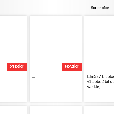
Sorter efter:
203kr
924kr
...
Elm327 blueto
v1.5obd2 bil d
værktøj ...