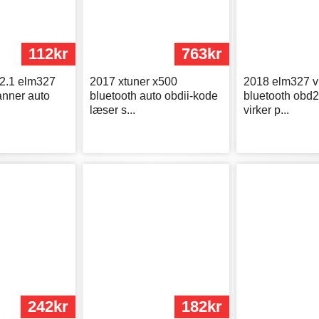
112kr
763kr
v2.1 elm327
2017 xtuner x500
2018 elm327 v
anner auto
bluetooth auto obdii-kode
bluetooth obd2
læser s...
virker p...
242kr
182kr