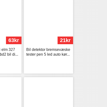
63kr
21kr
fi elm 327
Bil detektor bremsevæske
d2 bil di...
tester pen 5 led auto kør...