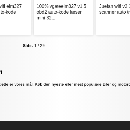
wifi elm327
100% vgateelm327 v1.5
Juefan wifi v2.
uto-kode
obd2 auto-kode læser
scanner auto tr
mini 32...
Side:
1 / 29
i
Dette er vores mål. Køb den nyeste eller mest populære Biler og motorcy