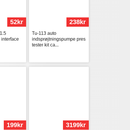
52kr
238kr
1.5
Tu-113 auto
 interface
indsprøjtningspumpe pres
tester kit ca...
199kr
3199kr