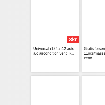
8kr
Universal r134a r12 auto
Gratis fors
a/c aircondition ventil k...
11pcs/masse 
xeno...