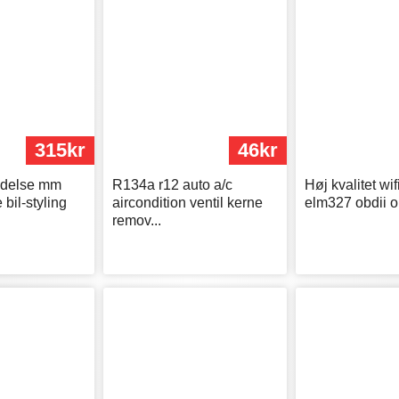
315kr
46kr
endelse mm
R134a r12 auto a/c
Høj kvalitet wi
bil-styling
aircondition ventil kerne
elm327 obdii ob
remov...