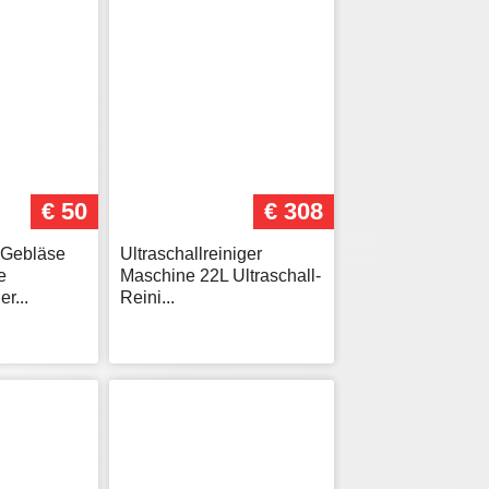
€ 50
€ 308
 Gebläse
Ultraschallreiniger
e
Maschine 22L Ultraschall-
r...
Reini...