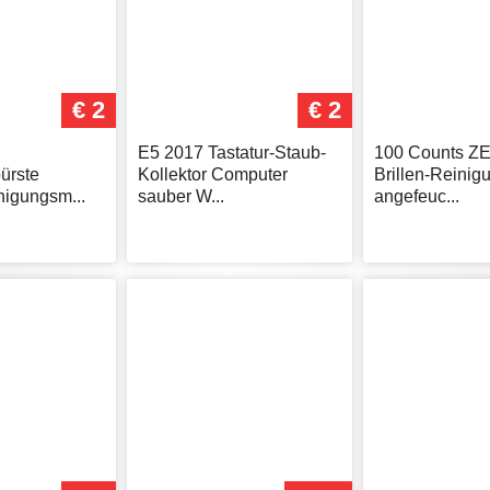
€ 2
€ 2
E5 2017 Tastatur-Staub-
100 Counts Z
ürste
Kollektor Computer
Brillen-Reinig
nigungsm...
sauber W...
angefeuc...