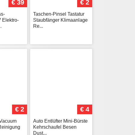
€ 39
€ 2
s-
Taschen-Pinsel Tastatur
 Elektro-
Staubfänger Klimaanlage
.
Re...
€ 2
€ 4
 Vacuum
Auto Entlüfter Mini-Bürste
 Reinigung
Kehrschaufel Besen
Dust...