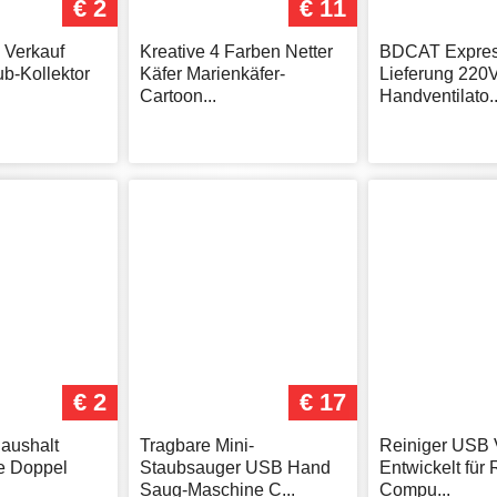
€ 2
€ 11
 Verkauf
Kreative 4 Farben Netter
BDCAT Expres
ub-Kollektor
Käfer Marienkäfer-
Lieferung 220V
Cartoon...
Handventilato..
€ 2
€ 17
Haushalt
Tragbare Mini-
Reiniger USB
te Doppel
Staubsauger USB Hand
Entwickelt für
Saug-Maschine C...
Compu...