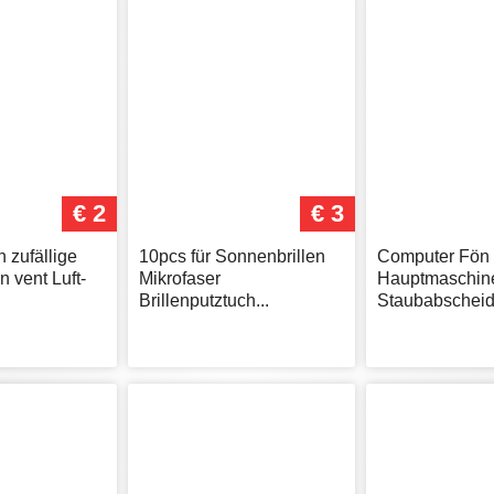
€ 2
€ 3
 zufällige
10pcs für Sonnenbrillen
Computer Fön
 vent Luft-
Mikrofaser
Hauptmaschin
Brillenputztuch...
Staubabscheide