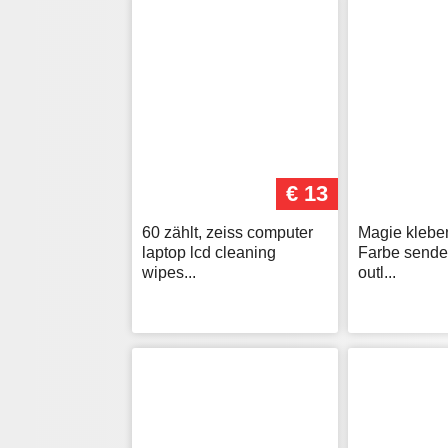
€ 13
60 zählt, zeiss computer
Magie kleben
laptop lcd cleaning
Farbe senden
wipes...
outl...