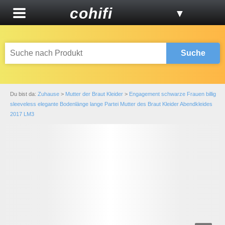
cohifi
▼
Suche
Du bist da:
Zuhause
>
Mutter der Braut Kleider
>
Engagement schwarze Frauen billig
sleeveless elegante Bodenlänge lange Partei Mutter des Braut Kleider Abendkleides
2017 LM3