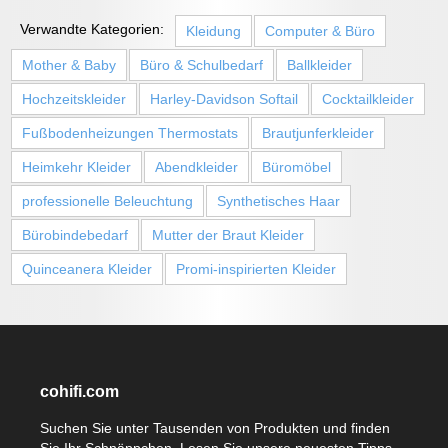
Verwandte Kategorien:
Kleidung
Computer & Büro
Mother & Baby
Büro & Schulbedarf
Ballkleider
Hochzeitskleider
Harley-Davidson Softail
Cocktailkleider
Fußbodenheizungen Thermostats
Brautjunferkleider
Heimkehr Kleider
Abendkleider
Büromöbel
professionelle Beleuchtung
Synthetisches Haar
Bürobindebedarf
Mutter der Braut Kleider
Quinceanera Kleider
Promi-inspirierten Kleider
cohifi.com
Suchen Sie unter Tausenden von Produkten und finden
Sie Ihr Schnäppchen. Lesen Sie unsere neuesten Tipps