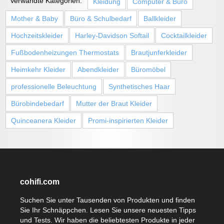
Verwandte Kategorien:
Kleidung
Computer & Büro
Mother & Baby
Büro & Schulbedarf
Ballkleider
Hochzeitskleider
Harley-Davidson Softail
Cocktailkleider
Fußbodenheizungen Thermostats
Brautjunferkleider
Heimkehr Kleider
Abendkleider
Büromöbel
professionelle Beleuchtung
Synthetisches Haar
Bürobindebedarf
Mutter der Braut Kleider
Quinceanera Kleider
Promi-inspirierten Kleider
cohifi.com
Suchen Sie unter Tausenden von Produkten und finden
Sie Ihr Schnäppchen. Lesen Sie unsere neuesten Tipps
und Tests. Wir haben die beliebtesten Produkte in jeder