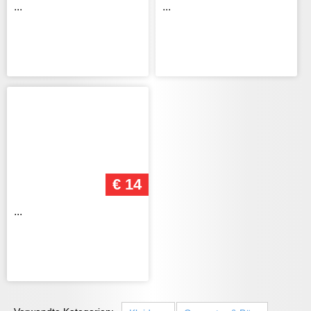
...
...
€ 14
...