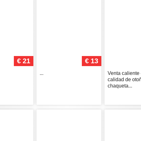
€ 21
€ 13
...
Venta caliente 
calidad de oto
chaqueta...