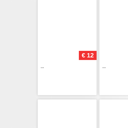
€ 12
...
...