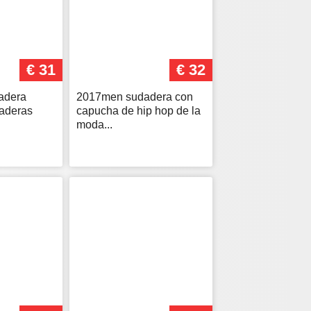
€ 31
€ 32
adera
2017men sudadera con
aderas
capucha de hip hop de la
moda...