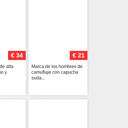
€ 34
€ 21
de alta
Marca de los hombres de
ño y
camuflaje con capucha
suda...