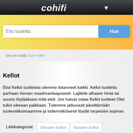
cohifi
▼
Hae
Sinä olet täällä:
Koti
>
Kellot
Kellot
Etsii Kellot tuotteista olemme listanneet kaikki. Kellot tuotteita
parhaan hinnan maailmanlaajuisesti. Lajittele alhaisin hinta tai
suosio löytääksesi mitä etsit. Jos haluat ostaa Kellot tuotteet Olet
tullut oikeaan paikkaan. Tulemme jatkuvasti päivittämään
tuotevalikoimaamme ja todennäköisesti löydät tarpeisiisi sopivan.
Lähikategoriat:
Miesten kellot
Naisten kellot