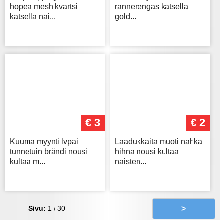
hopea mesh kvartsi
rannerengas katsella
katsella nai...
gold...
€ 3
€ 2
Kuuma myynti lvpai
Laadukkaita muoti nahka
tunnetuin brändi nousi
hihna nousi kultaa
kultaa m...
naisten...
Sivu:
1 / 30
>