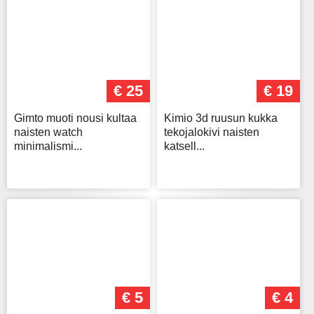
€ 25
€ 19
Gimto muoti nousi kultaa
Kimio 3d ruusun kukka
naisten watch
tekojalokivi naisten
minimalismi...
katsell...
€ 5
€ 4