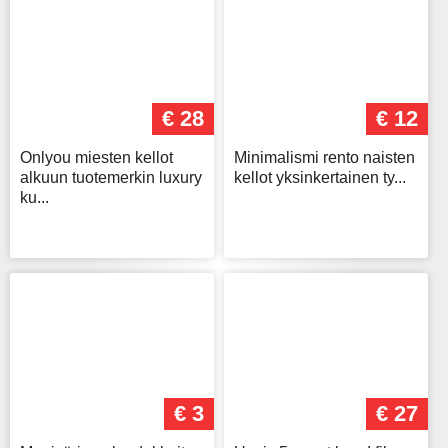
€ 28
€ 12
Onlyou miesten kellot
Minimalismi rento naisten
alkuun tuotemerkin luxury
kellot yksinkertainen ty...
ku...
€ 3
€ 27