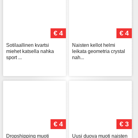
€ 4
€ 4
Sotilaallinen kvartsi
Naisten kellot helmi
miehet katsella nahka
leikata geometria crystal
sport ...
nah...
€ 4
€ 3
Dropshipping muoti
Uusi duoya muoti naisten