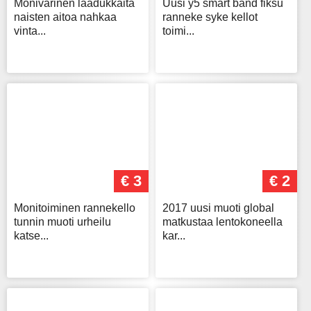
Monivärinen laadukkaita
Uusi y5 smart band fiksu
naisten aitoa nahkaa
ranneke syke kellot
vinta...
toimi...
€ 3
€ 2
Monitoiminen rannekello
2017 uusi muoti global
tunnin muoti urheilu
matkustaa lentokoneella
katse...
kar...