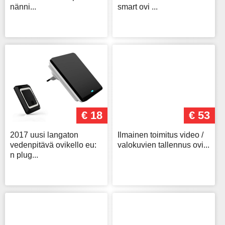
nänni...
smart ovi ...
€ 18
€ 53
2017 uusi langaton
Ilmainen toimitus video /
vedenpitävä ovikello eu:
valokuvien tallennus ovi...
n plug...