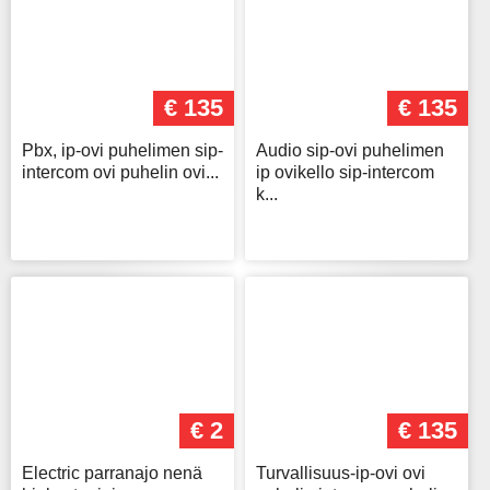
€ 135
€ 135
Pbx, ip-ovi puhelimen sip-
Audio sip-ovi puhelimen
intercom ovi puhelin ovi...
ip ovikello sip-intercom
k...
€ 2
€ 135
Electric parranajo nenä
Turvallisuus-ip-ovi ovi