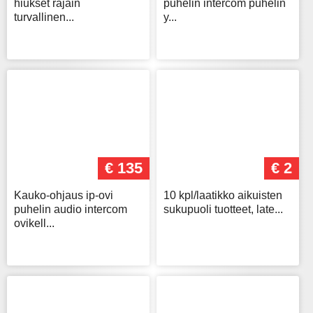
hiukset rajain
puhelin intercom puhelin
turvallinen...
y...
€ 135
€ 2
Kauko-ohjaus ip-ovi
10 kpl/laatikko aikuisten
puhelin audio intercom
sukupuoli tuotteet, late...
ovikell...