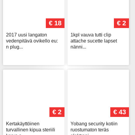
€ 18
€ 2
2017 uusi langaton
1kpl vauva tutti clip
vedenpitävä ovikello eu:
attache sucette lapset
n plug...
nänni...
€ 2
€ 43
Kertakäyttöinen
Yobang security kotiin
turvallinen kipua steriili
ruostumaton teräs