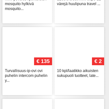
mosquito hylkivä
värejä huulipuna travel ...
mosquito...
€ 135
€ 2
Turvallisuus-ip-ovi ovi
10 kpl/laatikko aikuisten
puhelin intercom puhelin
sukupuoli tuotteet, late...
y...