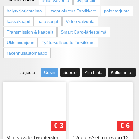
kulunvalvonta
ovipuhelin
hälytysjärjestelmä
Itsepuolustus Tarvikkeet
palontorjunta
kassakaapit
hätä sarjat
Video valvonta
Transmission & kaapelit
Smart Card-järjestelmä
Ukkossuojaus
Työturvallisuutta Tarvikkeet
rakennusautomaatio
Järjestä:
Uusin
Suosio
Alin hinta
Kalleimmat
€ 3
€ 6
Mini-yövalo, hyönteisten
12colors/set mini söpö 12