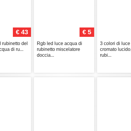
€ 43
€ 5
l rubinetto del
Rgb led luce acqua di
3 colori di luce
qua di ru...
rubinetto miscelatore
cromato lucido,
doccia...
rubi...