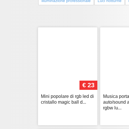
illuminazione professionale
Luci notturne
€ 23
Mini popolare di rgb led di
Musica porta
cristallo magic ball d...
auto/sound a
rgbw lu...