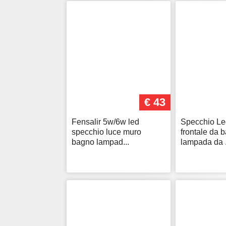
€ 43
Fensalir 5w/6w led
Specchio L
specchio luce muro
frontale da 
bagno lampad...
lampada da .