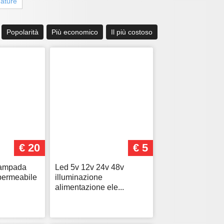
ature
Popolarità
Più economico
Il più costoso
€ 20
€ 5
lampada
Led 5v 12v 24v 48v
mpermeabile
illuminazione
alimentazione ele...