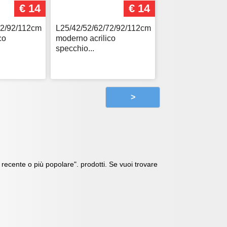
€ 14
€ 14
72/92/112cm
L25/42/52/62/72/92/112cm
co
moderno acrilico
specchio...
>
ù recente o più popolare". prodotti. Se vuoi trovare