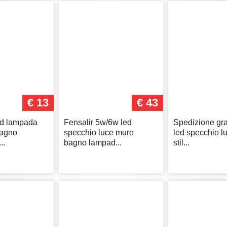
€ 13
€ 43
ed lampada
Fensalir 5w/6w led
Spedizione gra
bagno
specchio luce muro
led specchio 
..
bagno lampad...
stil...