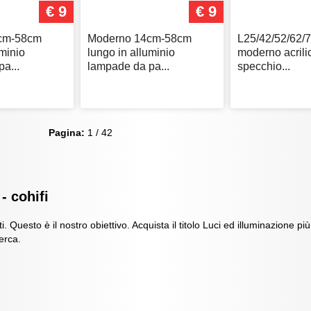
€ 9
€ 9
cm-58cm
Moderno 14cm-58cm
L25/42/52/62/
uminio
lungo in alluminio
moderno acrili
a...
lampade da pa...
specchio...
Pagina:
1 / 42
- cohifi
. Questo è il nostro obiettivo. Acquista il titolo Luci ed illuminazione pi
cerca.