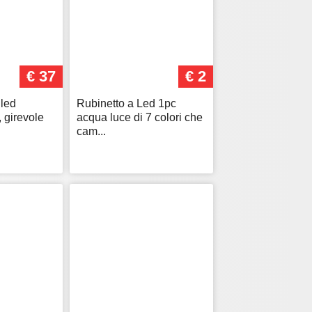
€ 37
€ 2
 led
Rubinetto a Led 1pc
 girevole
acqua luce di 7 colori che
cam...