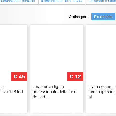
illuminazione portatile
Illuminazione della novità
Lampade e sfum
Ordina per:
Più recente
€ 45
€ 12
tile
Una nuova figura
T-alba solare 
ttivo 128 led
professionale della fase
faretto ip65 i
del led,...
al...