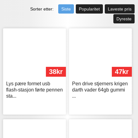
Sorter etter:
Siste
Popularitet
Laveste pris
Dyreste
38kr
47kr
Lys pære formet usb
Pen drive stjerners krigen
flash-stasjon førte pennen
darth vader 64gb gummi
sta...
...