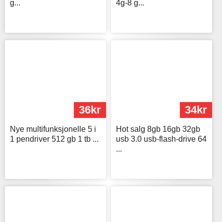
g...
4g-8 g...
36kr
34kr
Nye multifunksjonelle 5 i
Hot salg 8gb 16gb 32gb
1 pendriver 512 gb 1 tb ...
usb 3.0 usb-flash-drive 64
...