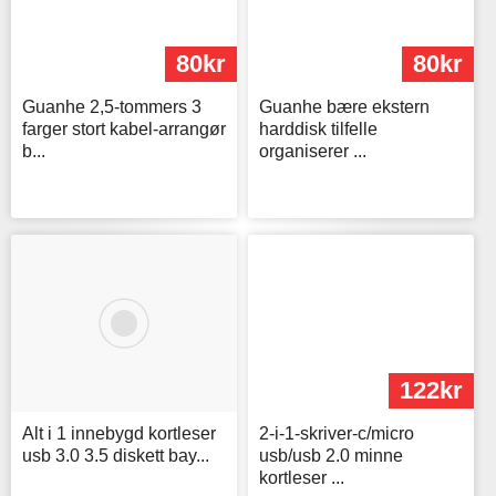
80kr
80kr
Guanhe 2,5-tommers 3
Guanhe bære ekstern
farger stort kabel-arrangør
harddisk tilfelle
b...
organiserer ...
181kr
122kr
Alt i 1 innebygd kortleser
2-i-1-skriver-c/micro
usb 3.0 3.5 diskett bay...
usb/usb 2.0 minne
kortleser ...