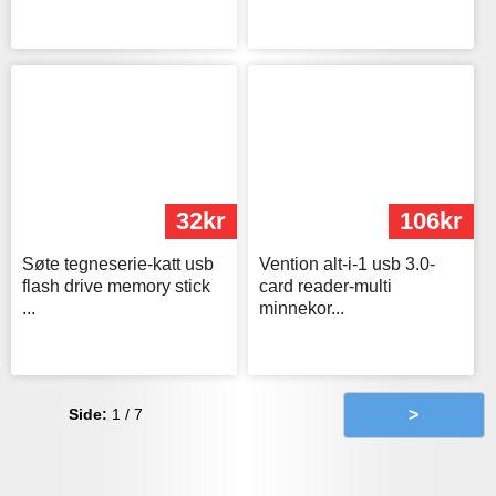
32kr
106kr
Søte tegneserie-katt usb
Vention alt-i-1 usb 3.0-
flash drive memory stick
card reader-multi
...
minnekor...
Side:
1 / 7
>