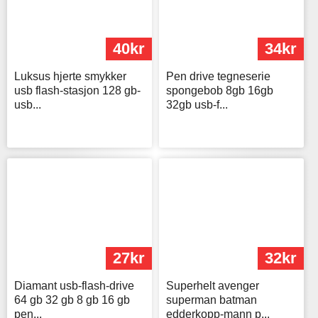
40kr
34kr
Luksus hjerte smykker
Pen drive tegneserie
usb flash-stasjon 128 gb-
spongebob 8gb 16gb
usb...
32gb usb-f...
27kr
32kr
Diamant usb-flash-drive
Superhelt avenger
64 gb 32 gb 8 gb 16 gb
superman batman
pen...
edderkopp-mann p...