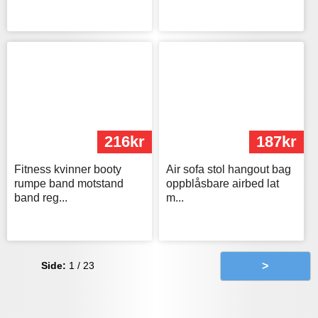
216kr
187kr
Fitness kvinner booty
Air sofa stol hangout bag
rumpe band motstand
oppblåsbare airbed lat
band reg...
m...
Side:
1 / 23
>