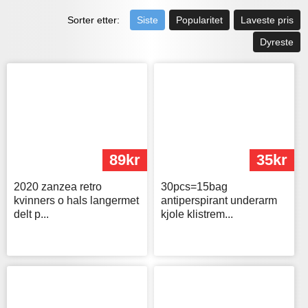
Sorter etter:
Siste
Popularitet
Laveste pris
Dyreste
89kr
35kr
2020 zanzea retro
30pcs=15bag
kvinners o hals langermet
antiperspirant underarm
delt p...
kjole klistrem...