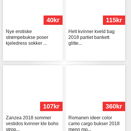
40kr
115kr
Nye erotiske
Helt kvinner kveld bag
strømpebukse poser
2018 partiet bankett
kjeledress sokker ...
glitte...
107kr
360kr
Zanzea 2018 sommer
Romanen ideer color
vestidos kvinner kle boho
camo cargo bukser 2018
strop...
menn mo...