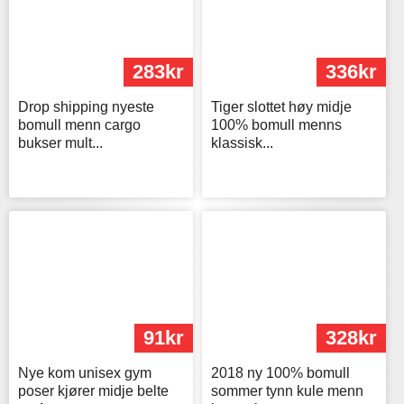
283kr
336kr
Drop shipping nyeste
Tiger slottet høy midje
bomull menn cargo
100% bomull menns
bukser mult...
klassisk...
91kr
328kr
Nye kom unisex gym
2018 ny 100% bomull
poser kjører midje belte
sommer tynn kule menn