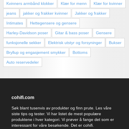
Kvinners armbånd klokker
Klær for menn
Klær for kvinner
jeans
jakker og frakker kvinner
Jakker og frakker
Intimates
Hettegensere og gensere
Harley-Davidson poser
Gitar & bass poser
Gensere
funksjonelle sekker
Elektrisk utstyr og forsyninger
Bukser
Bryllup og engasjement smykker
Bottoms
Auto reservedeler
cohifi.com
Søk blant tusenvis av produkter og finn prute. Les våre
siste tips og tester. Vi har listet de mest populære
produktene i hver kategori. Vi prøver å fange det som er
interessant for våre besøkende. Det er cohifi.