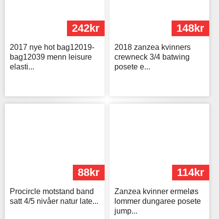
242kr
148kr
2017 nye hot bag12019-
2018 zanzea kvinners
bag12039 menn leisure
crewneck 3/4 batwing
elasti...
posete e...
88kr
114kr
Procircle motstand band
Zanzea kvinner ermeløs
satt 4/5 nivåer natur late...
lommer dungaree posete
jump...