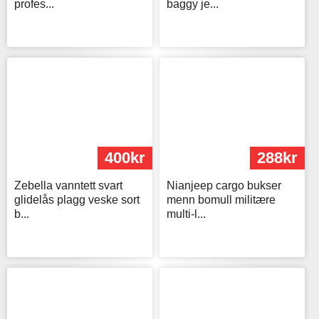
profes...
baggy je...
400kr
288kr
Zebella vanntett svart
Nianjeep cargo bukser
glidelås plagg veske sort
menn bomull militære
b...
multi-l...