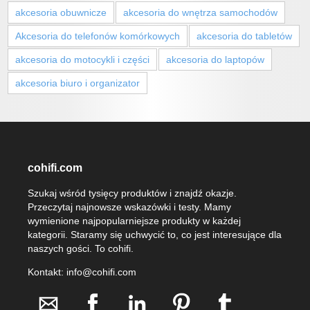
akcesoria obuwnicze
akcesoria do wnętrza samochodów
Akcesoria do telefonów komórkowych
akcesoria do tabletów
akcesoria do motocykli i części
akcesoria do laptopów
akcesoria biuro i organizator
cohifi.com
Szukaj wśród tysięcy produktów i znajdź okazje.
Przeczytaj najnowsze wskazówki i testy. Mamy
wymienione najpopularniejsze produkty w każdej
kategorii. Staramy się uchwycić to, co jest interesujące dla
naszych gości. To cohifi.
Kontakt: info@cohifi.com