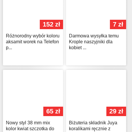
152 zł
7 zł
Różnorodny wybór koloru
Darmowa wysyłka temu
aksamit worek na Telefon
Krople naszyjniki dla
p...
kobiet ...
65 zł
29 zł
Nowy styl 38 mm mix
Biżuteria składnik Juya
kolor kwiat szczotka do
koralikami ręcznie z