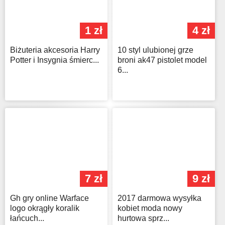
1 zł
4 zł
Biżuteria akcesoria Harry
10 styl ulubionej grze
Potter i Insygnia śmierc...
broni ak47 pistolet model
6...
7 zł
9 zł
Gh gry online Warface
2017 darmowa wysyłka
logo okrągły koralik
kobiet moda nowy
łańcuch...
hurtowa sprz...