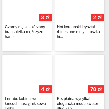
3 zł
2 zł
Czarny męski skórzany
Hot koreański kryształ
bransoletka mężczyzn
rhinestone motyl broszka
hantle ...
hi...
4 zł
78 zł
Lnrrabc kobiet sweter
Bezpłatna wysyłka!
łańcuch naszyjnik sowa
elegancka moda sweter
cyrko...
długi łań...