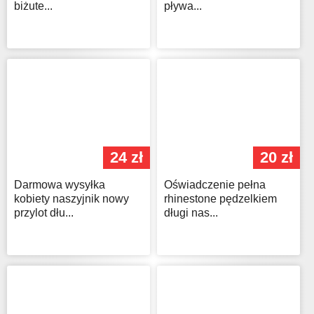
biżute...
pływa...
24 zł
20 zł
Darmowa wysyłka
Oświadczenie pełna
kobiety naszyjnik nowy
rhinestone pędzelkiem
przylot dłu...
długi nas...