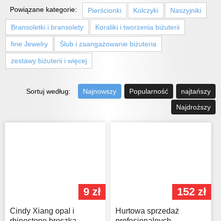
Powiązane kategorie:
Pierścionki
Kolczyki
Naszyjniki
Bransoletki i bransolety
Koraliki i tworzenia biżuterii
fine Jewelry
Ślub i zaangażowanie biżuteria
zestawy biżuterii i więcej
Sortuj według:
Najnowszy
Popularność
najtańszy
Najdroższy
9 zł
152 zł
Cindy Xiang opal i
Hurtowa sprzedaż
rhinestone broszka
profesjonalnych