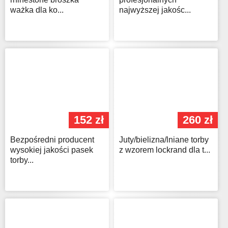
ważka dla ko...
najwyższej jakośc...
152 zł
260 zł
Bezpośredni producent
Juty/bielizna/lniane torby
wysokiej jakości pasek
z wzorem lockrand dla t...
torby...