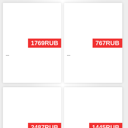
1769RUB
767RUB
...
...
2487RUB
1445RUB