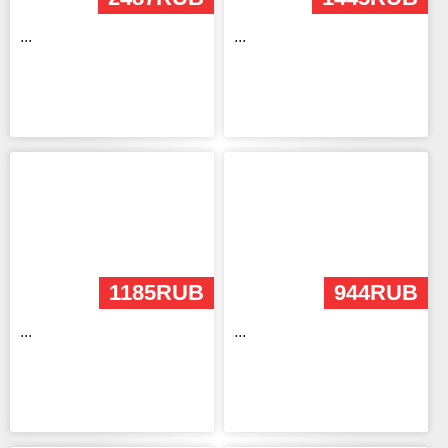
...
...
1185RUB
944RUB
...
...