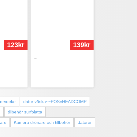
123kr
139kr
...
servdelar
dator väska~~POS=HEADCOMP
r
tillbehör surfplatta
dare
Kamera drönare och tillbehör
datorer