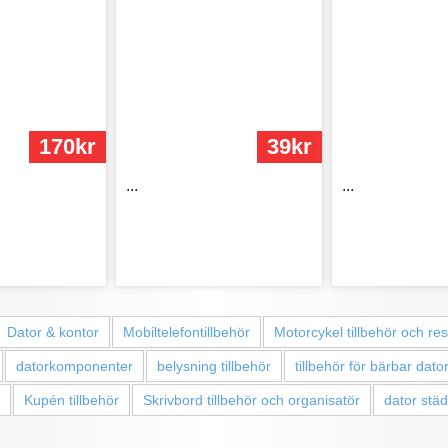
170kr
39kr
...
...
Dator & kontor
Mobiltelefontillbehör
Motorcykel tillbehör och re
datorkomponenter
belysning tillbehör
tillbehör för bärbar dato
Kupén tillbehör
Skrivbord tillbehör och organisatör
dator stä