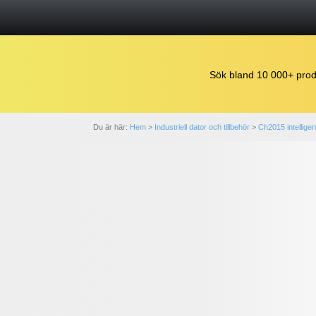
Sök bland 10 000+ prod
Du är här:
Hem
>
Industriell dator och tillbehör
>
Ch2015 intellig