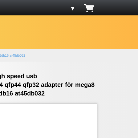
▼
45db16 at45db032
igh speed usb
 qfp44 qfp32 adapter för mega8
db16 at45db032