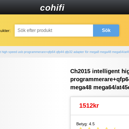
cohifi
Sök
ukter:
ent high speed usb programmerare+qfp64 qfp44 qfp32 adapter för mega8 mega48 mega64/at
Ch2015 intelligent h
programmerare+qfp64
mega48 mega64/at45
1512kr
Betyg: 4.5