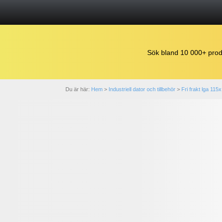
Sök bland 10 000+ prod
Du är här:
Hem
>
Industriell dator och tillbehör
>
Fri frakt lga 11