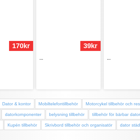
170kr
39kr
...
...
Dator & kontor
Mobiltelefontillbehör
Motorcykel tillbehör och re
datorkomponenter
belysning tillbehör
tillbehör för bärbar dato
Kupén tillbehör
Skrivbord tillbehör och organisatör
dator stä