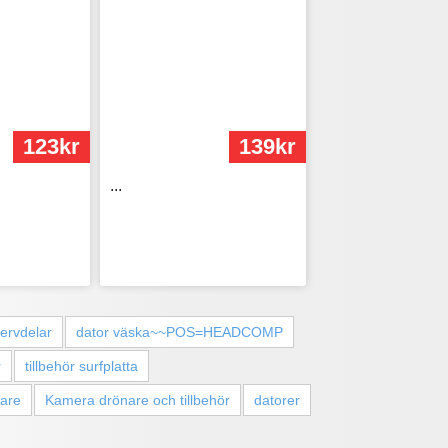
123kr
139kr
...
servdelar
dator väska~~POS=HEADCOMP
r
tillbehör surfplatta
dare
Kamera drönare och tillbehör
datorer