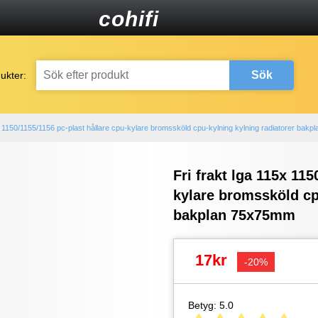
cohifi
Sök
ukter:
5x 1150/1155/1156 pc-plast hållare cpu-kylare bromssköld cpu-kylning kylning radiatorer bak
Fri frakt lga 115x 115
kylare bromssköld cp
bakplan 75x75mm
17kr
-20%
Betyg: 5.0