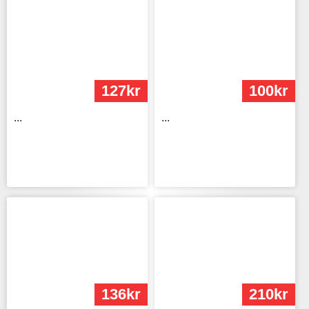
127kr
100kr
...
...
136kr
210kr