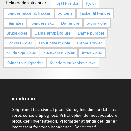
Relaterede kategorier:
Tøj til kvinder
Kjoler
Kvinder jakker & frakker
bottoms
Tasker til kvinder
Intimates
Kvinders sko
Dame ure
prom kjoler
Brudekjoler
Dame armbånd ure
Dame pumper
Cocktail kjoler
Bryllupsfest kjole
Dame støvler
brudepige kjoler
hjemkomst kjoler
Aften kjoler
Kvinders lejligheder
Kvinders vulkanisere sko
cohifi.com
Søg blandt tusindvis af produkter og find din handel. Læs
vores seneste tip og test. Vi har opført de mest populære
produkter i hver kategori. Vi forsøger at fange det, der er
interessant for vores besøgende. Det er cohifi.