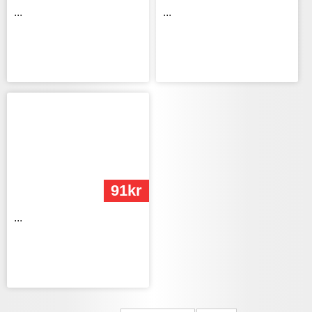
...
...
91kr
...