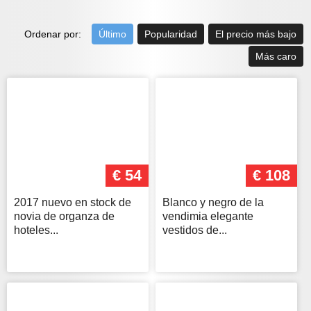
Ordenar por:
Último
Popularidad
El precio más bajo
Más caro
€ 54
€ 108
2017 nuevo en stock de
Blanco y negro de la
novia de organza de
vendimia elegante
hoteles...
vestidos de...