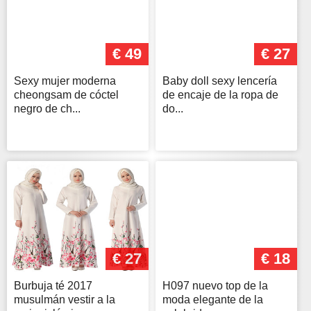
€ 49
€ 27
Sexy mujer moderna
Baby doll sexy lencería
cheongsam de cóctel
de encaje de la ropa de
negro de ch...
do...
€ 27
€ 18
Burbuja té 2017
H097 nuevo top de la
musulmán vestir a la
moda elegante de la