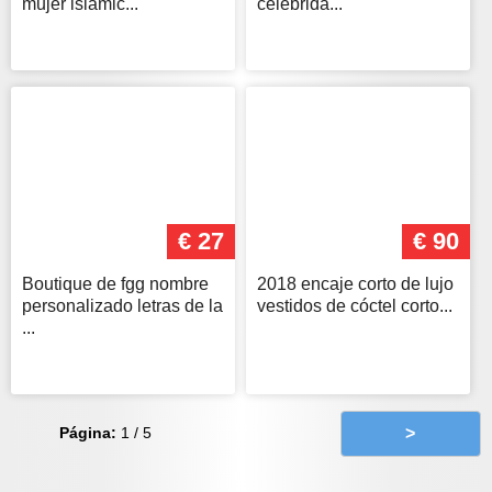
mujer islámic...
celebrida...
€ 27
€ 90
Boutique de fgg nombre
2018 encaje corto de lujo
personalizado letras de la
vestidos de cóctel corto...
...
Página:
1 / 5
>