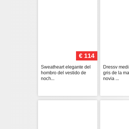
€ 114
Sweatheart elegante del
Dressv med
hombro del vestido de
gris de la m
noch...
novia ...