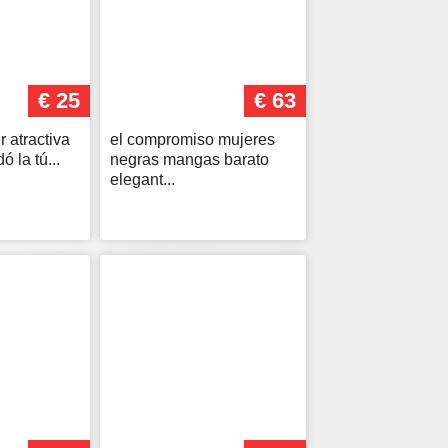
€ 25
€ 63
r atractiva
el compromiso mujeres
ó la tú...
negras mangas barato
elegant...