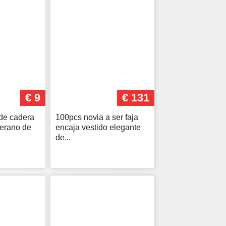
€ 9
€ 131
de cadera
100pcs novia a ser faja
verano de
encaja vestido elegante
de...