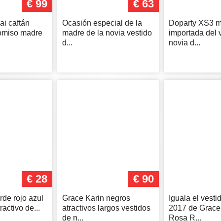
€ 99
€ 63
i caftán
Ocasión especial de la
Doparty XS3 
omiso madre
madre de la novia vestido
importada del 
d...
novia d...
€ 28
€ 90
rde rojo azul
Grace Karin negros
Iguala el vesti
ractivo de...
atractivos largos vestidos
2017 de Grace
de n...
Rosa R...