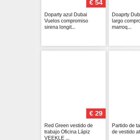
€ 54
Doparty azul Dubai
Doaprty Duba
Vuelos compromiso
largo compr
sirena longit...
marroq...
€ 29
Red Green vestido de
Partido de ta
trabajo Oficina Lápiz
de vestido at
VEEKLE ...