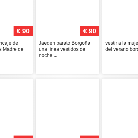
€ 90
€ 90
ncaje de
Jaeden barato Borgoña
vestir a la muje
s Madre de
una línea vestidos de
del verano bord
noche ...