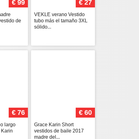
€ 99
€ 27
madre
VEKLE verano Vestido
vestido de
tubo más el tamaño 3XL
sólido...
€ 76
€ 60
do largo
Grace Karin Short
 Karin
vestidos de baile 2017
madre del...