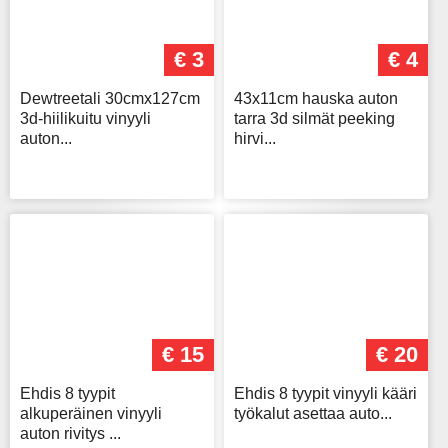
€ 3
€ 4
Dewtreetali 30cmx127cm
43x11cm hauska auton
3d-hiilikuitu vinyyli
tarra 3d silmät peeking
auton...
hirvi...
€ 15
€ 20
Ehdis 8 tyypit
Ehdis 8 tyypit vinyyli kääri
alkuperäinen vinyyli
työkalut asettaa auto...
auton rivitys ...