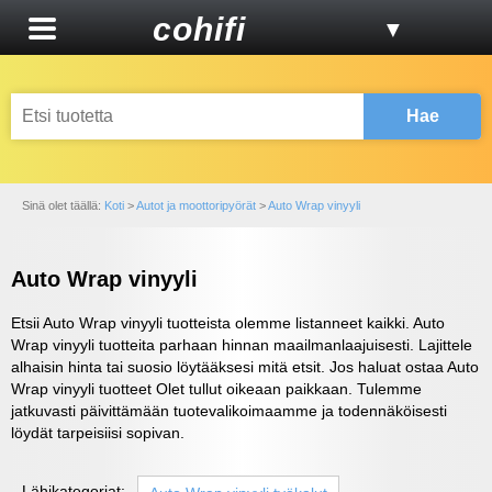
cohifi
▼
Hae
Sinä olet täällä:
Koti
>
Autot ja moottoripyörät
>
Auto Wrap vinyyli
Auto Wrap vinyyli
Etsii Auto Wrap vinyyli tuotteista olemme listanneet kaikki. Auto
Wrap vinyyli tuotteita parhaan hinnan maailmanlaajuisesti. Lajittele
alhaisin hinta tai suosio löytääksesi mitä etsit. Jos haluat ostaa Auto
Wrap vinyyli tuotteet Olet tullut oikeaan paikkaan. Tulemme
jatkuvasti päivittämään tuotevalikoimaamme ja todennäköisesti
löydät tarpeisiisi sopivan.
Lähikategoriat: