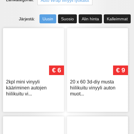
Auto Wrap vinyyli työkalut
Järjestä:
Uusin
Suosio
Alin hinta
Kalleimmat
€ 6
€ 9
2kpl mini vinyyli
20 x 60 3d-diy musta
kääriminen autojen
hiilikuitu vinyyli auton
hiilikuitu vi...
muot...