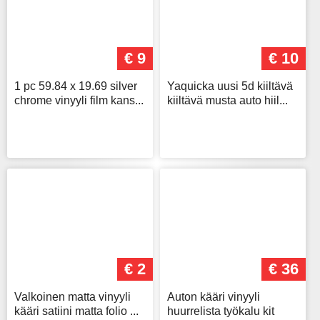
€ 9
€ 10
1 pc 59.84 x 19.69 silver
Yaquicka uusi 5d kiiltävä
chrome vinyyli film kans...
kiiltävä musta auto hiil...
€ 2
€ 36
Valkoinen matta vinyyli
Auton kääri vinyyli
kääri satiini matta folio ...
huurrelista työkalu kit