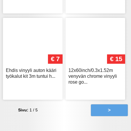
€ 7
€ 15
Ehdis vinyyli auton kääri
12x60inch/0.3x1.52m
työkalut kit 3m tuntui h...
venyvän chrome vinyyli
rose go...
Sivu:
1 / 5
>