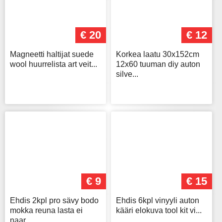
€ 20
€ 12
Magneetti haltijat suede
Korkea laatu 30x152cm
wool huurrelista art veit...
12x60 tuuman diy auton
silve...
€ 9
€ 15
Ehdis 2kpl pro sävy bodo
Ehdis 6kpl vinyyli auton
mokka reuna lasta ei
kääri elokuva tool kit vi...
naar...