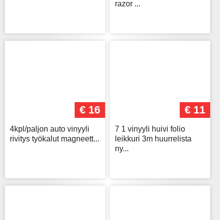
razor ...
€ 16
€ 11
4kpl/paljon auto vinyyli
7 1 vinyyli huivi folio
rivitys työkalut magneett...
leikkuri 3m huurrelista
ny...