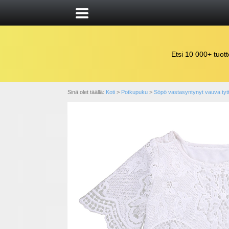
Etsi 10 000+ tuott
Sinä olet täällä:
Koti
>
Potkupuku
>
Söpö vastasyntynyt vauva tytt