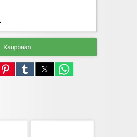
+
Kauppaan