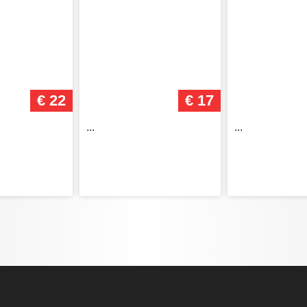
€ 22
€ 17
...
...