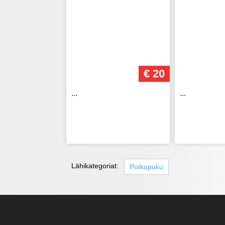
€ 20
...
...
Lähikategoriat:
Potkupuku