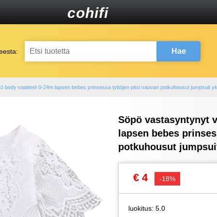
cohifi
Hae
eesta:
ö body vaatteet 0-24m lapsen bebes prinsessa tyttöjen pitsi vauvan potkuhousut jumpsuit yk
Söpö vastasyntynyt v
lapsen bebes prinsess
potkuhousut jumpsuit
€ 4
-18%
luokitus: 5.0