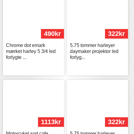
490kr
322kr
Chrome dot emark
5.75 tommer harleyer
mærket harley 5 3/4 led
daymaker projektor led
forlygte ...
forlyg...
1113kr
322kr
Motorcykel sort cafe
5.75 tommer harleyer