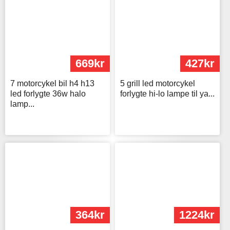
669kr
427kr
7 motorcykel bil h4 h13
5 grill led motorcykel
led forlygte 36w halo
forlygte hi-lo lampe til ya...
lamp...
364kr
1224kr