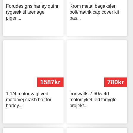
Forudesigns harley quinn
Krom metal bagakslen
rygsæk til teenage
bolt/møtrik cap cover kit
piger,...
pas...
1587kr
780kr
1 1/4 motor vagt ved
Ironwalls 7 60w 4d
motorvej crash bar for
motorcykel led forlygte
harley...
projekt...