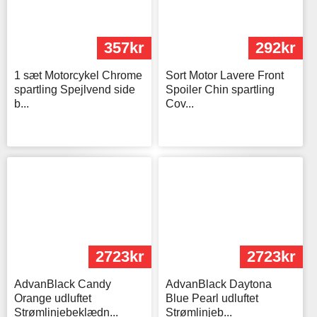
357kr
292kr
1 sæt Motorcykel Chrome
Sort Motor Lavere Front
spartling Spejlvend side
Spoiler Chin spartling
b...
Cov...
2723kr
2723kr
AdvanBlack Candy
AdvanBlack Daytona
Orange udluftet
Blue Pearl udluftet
Strømlinjebeklædn...
Strømlinjeb...