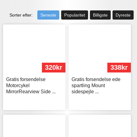
Sorter efter:
Seneste
Popularitet
Billigste
Dyreste
320kr
338kr
Gratis forsendelse
Gratis forsendelse ede
Motorcykel
spartling Mount
MirrorRearview Side ...
sidespejle ...