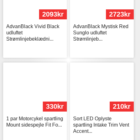
2093kr
2723kr
AdvanBlack Vivid Black
AdvanBlack Mystisk Red
udluftet
Sunglo udluftet
Strømlinjebeklædni...
Strømlinjeb...
330kr
210kr
1 par Motorcykel spartling
Sort LED Oplyste
Mount sidespejle Fit Fo...
spartling Intake Trim Vent
Accent...